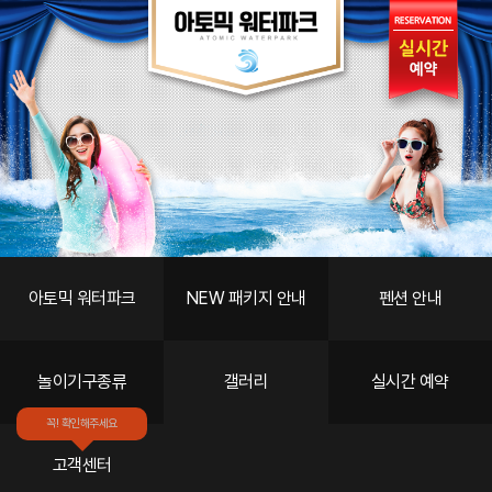
갤러리
LPP소개
객실안내
편의시설
스페셜
예약
고객센터
아토믹 워터파크
NEW 패키지 안내
펜션 안내
놀이기구종류
갤러리
실시간 예약
꼭! 확인해주세요
고객센터