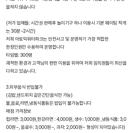
을하지 않습니다
(저가 업체들: 시간권 판매후 놀이기구 하나 이용시 기본 웨이팅 적게
는 30분~2시간)
저희 아토믹워터파크는 안전사고 및 운영하기 가장 적합한
한정인원만 수용하여 운영합니다
타임별: 300명
괘적한 환경과 고객님의 편한 이용을 위하여 저희 임직원들이 최선을
다하고 있습니다.
3.외부음식 반입불가
(김밥,샌드위치 같은간단음식만 가능)
물,음료,라면,냉동식품등은 밥입이 불가능합니다
매점 가격정보
컵라면: 3,000원,한강라면 : 4,000원, 생수: 1,000원 ,냉동식품: 3,0
00원~, 음료수: 3,000원~, 과자: 2,000원~ 형성이 되어있습니다)