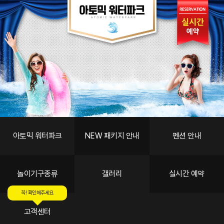
갤러리
LPP소개
객실안내
편의시설
스페셜
예약
고객센터
아토믹 워터파크
NEW 패키지 안내
펜션 안내
놀이기구종류
갤러리
실시간 예약
꼭! 확인해주세요
고객센터