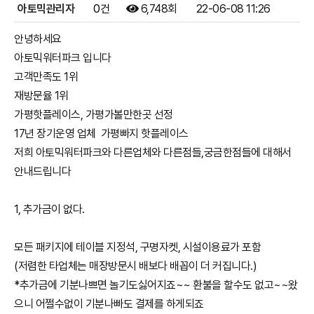
아토믹관리자
0건
6,748회
22-06-08 11:26
안녕하세요
아토믹워터파크 입니다
고객만족도 1위
재방문율 1위
가평핫플레이스, 가평가볼만한곳 선정
17년 장기운영 업체 가평빠지 핫플레이스
저희 아토믹워터파크와 다른업체와 다른점들,궁금한점들에 대해서
안내드립니다
1, 추가금이 없다.
모든 패키지에 테이블 지정석, 구명자켓, 시설이용료가 포함
(저렴한 타업체는 매장방문시 배보다 배꼽이 더 커집니다.)
*추가금에 기분나쁘면 놀기도싫어지죠~~ 환불을 할수도 없고~~왔
으니 어쩔수없이 기분나빠도 결제를 하게되죠