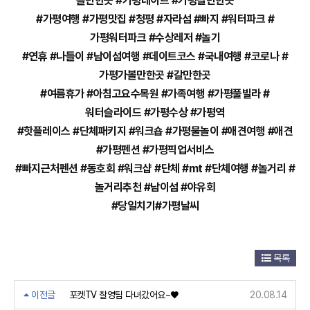
놀만한곳 #가평데이트 #가평갈만한곳
#가평여행 #가평맛집 #청평 #자라섬 #빠지 #워터파크 #
가평워터파크 #수상레저 #놀기
#연휴 #나들이 #남이섬여행 #데이트코스 #국내여행 #코로나 #
가평가볼만한곳 #갈만한곳
#여름휴가 #아침고요수목원 #가족여행 #가평풀빌라 #
워터슬라이드 #가평수상 #가평역
#핫플레이스 #단체패키지 #워크숍 #가평물놀이 #애견여행 #애견
#가평펜션 #가평픽업서비스
#빠지근처펜션 #동호회 #워크샵 #단체 #mt #단체여행 #놀거리 #
놀거리추천 #남이섬 #야유회
#당일치기#가평날씨
목록
이전글
포켓TV 찰영팀 다녀갔어요~♥
20.08.14