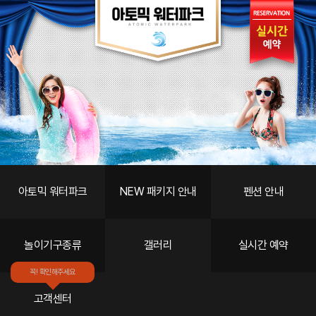
갤러리
LPP소개
객실안내
편의시설
스페셜
예약
고객센터
아토믹 워터파크
NEW 패키지 안내
펜션 안내
놀이기구종류
갤러리
실시간 예약
꼭! 확인해주세요
고객센터